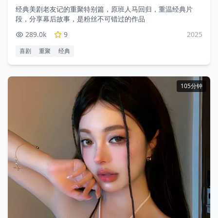
经典美剧老友记的重聚特别篇，原班人马回归，重温经典片
段，分享幕后故事，是粉丝不可错过的作品
289.0
k
9
2025
喜剧
重聚
经典
105分钟