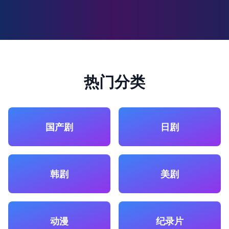
热门分类
国产剧
日剧
韩剧
美剧
动漫
纪录片