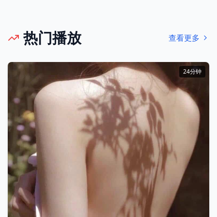
热门播放
查看更多
24分钟