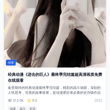
动漫
经典动漫《进击的巨人》最终季完结篇超高清画质免费
在线观看
备受期待的经典动漫最终季完结篇，精彩的战斗场面，深刻的
人性思考，完美的故事收尾，是动漫爱好者必看的史诗级作品
312.0
k
9.5
2025
动漫
战斗
史诗