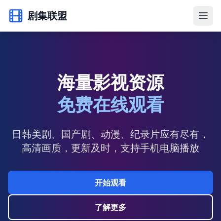
剧集联盟
海量影视资源
免费在线观看
日韩美剧、国产剧、动漫、纪录片应有尽有，
高清画质，更新及时，支持手机电脑播放
开始观看
了解更多