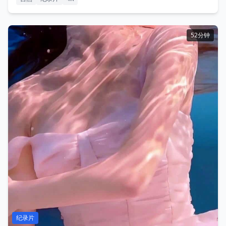
52分钟
纪录片