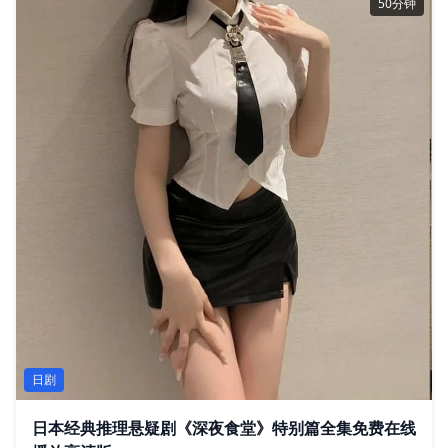
50分钟
日剧
日本经典推理悬疑剧《深夜食堂》特别篇全集免费在线