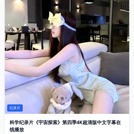
纪录片
科学纪录片《宇宙探索》第四季4K超清版中文字幕在
线播放