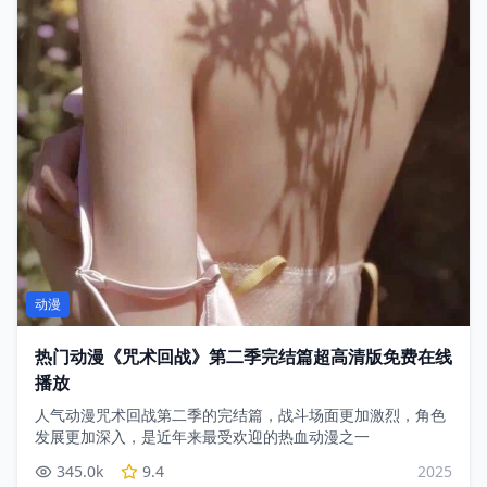
动漫
热门动漫《咒术回战》第二季完结篇超高清版免费在线
播放
人气动漫咒术回战第二季的完结篇，战斗场面更加激烈，角色
发展更加深入，是近年来最受欢迎的热血动漫之一
345.0
k
9.4
2025