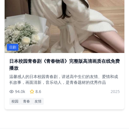
日剧
日本校园青春剧《青春物语》完整版高清画质在线免费
播放
温馨感人的日本校园青春剧，讲述高中生们的友情、爱情和成
长故事，画面清新，音乐动人，是青春题材的优秀作品
94.0
k
8.6
2025
校园
青春
友情