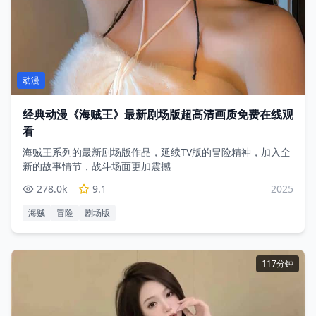
动漫
经典动漫《海贼王》最新剧场版超高清画质免费在线观
看
海贼王系列的最新剧场版作品，延续TV版的冒险精神，加入全
新的故事情节，战斗场面更加震撼
278.0
k
9.1
2025
海贼
冒险
剧场版
117分钟